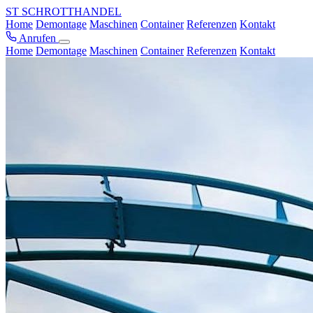
ST
SCHROTTHANDEL
Home
Demontage
Maschinen
Container
Referenzen
Kontakt
Anrufen
Home
Demontage
Maschinen
Container
Referenzen
Kontakt